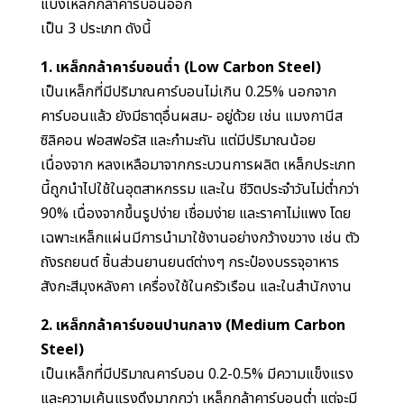
แบ่งเหล็กกล้าคาร์บอนออก
เป็น 3 ประเภท ดังนี้
1. เหล็กกล้าคาร์บอนต่ำ (Low Carbon Steel)
เป็นเหล็กที่มีปริมาณคาร์บอนไม่เกิน 0.25% นอกจาก
คาร์บอนแล้ว ยังมีธาตุอื่นผสม- อยู่ด้วย เช่น แมงกานีส
ซิลิคอน ฟอสฟอรัส และกำมะถัน แต่มีปริมาณน้อย
เนื่องจาก หลงเหลือมาจากกระบวนการผลิต เหล็กประเภท
นี้ถูกนำไปใช้ในอุตสาหกรรม และใน ชีวิตประจำวันไม่ต่ำกว่า
90% เนื่องจากขึ้นรูปง่าย เชื่อมง่าย และราคาไม่แพง โดย
เฉพาะเหล็กแผ่นมีการนำมาใช้งานอย่างกว้างขวาง เช่น ตัว
ถังรถยนต์ ชิ้นส่วนยานยนต์ต่างๆ กระป๋องบรรจุอาหาร
สังกะสีมุงหลังคา เครื่องใช้ในครัวเรือน และในสำนักงาน
2. เหล็กกล้าคาร์บอนปานกลาง (Medium Carbon
Steel)
เป็นเหล็กที่มีปริมาณคาร์บอน 0.2-0.5% มีความแข็งแรง
และความเค้นแรงดึงมากกว่า เหล็กกล้าคาร์บอนต่ำ แต่จะมี