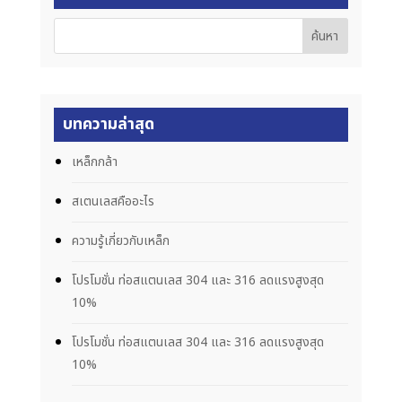
บทความล่าสุด
เหล็กกล้า
สเตนเลสคืออะไร
ความรู้เกี่ยวกับเหล็ก
โปรโมชั่น ท่อสแตนเลส 304 และ 316 ลดแรงสูงสุด
10%
โปรโมชั่น ท่อสแตนเลส 304 และ 316 ลดแรงสูงสุด
10%