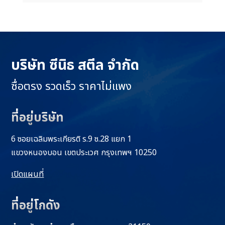
บริษัท ซีนิธ สตีล จำกัด
ซื่อตรง รวดเร็ว ราคาไม่แพง
ที่อยู่บริษัท
6 ซอยเฉลิมพระเกียรติ ร.9 ซ.28 แยก 1
แขวงหนองบอน เขตประเวศ กรุงเทพฯ 10250
เปิดแผนที่
ที่อยู่โกดัง